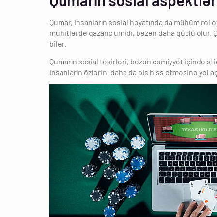
Qumarın sosial aspektlər
Qumar, insanların sosial həyatında da mühüm rol oyn
mühitlərdə qazanc umidi, bəzən daha güclü olur. Q
bilər.
Qumarın sosial təsirləri, bəzən cəmiyyət içində stig
insanların özlərini daha da pis hiss etməsinə yol açı