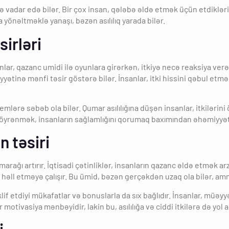
vadar edə bilər. Bir çox insan, qələbə əldə etmək üçün etdikləri sərm
 yönəltməklə yanaşı, bəzən asılılıq yarada bilər.
sirləri
anlar, qazanc umidi ilə oyunlara girərkən, itkiyə necə reaksiya ver
ziyyətinə mənfi təsir göstərə bilər. İnsanlar, itki hissini qəbul etm
lərə səbəb ola bilər. Qumar asılılığına düşən insanlar, itkilərini 
rını öyrənmək, insanların sağlamlığını qorumaq baxımından əhəmiyyətl
n təsiri
rağı artırır. İqtisadi çətinliklər, insanların qazanc əldə etmək ar
ni həll etməyə çalışır. Bu ümid, bəzən gerçəkdən uzaq ola bilər, a
if etdiyi mükafatlar və bonuslarla da sıx bağlıdır. İnsanlar, müə
 motivasiya mənbəyidir, lakin bu, asılılığa və ciddi itkilərə də yol 