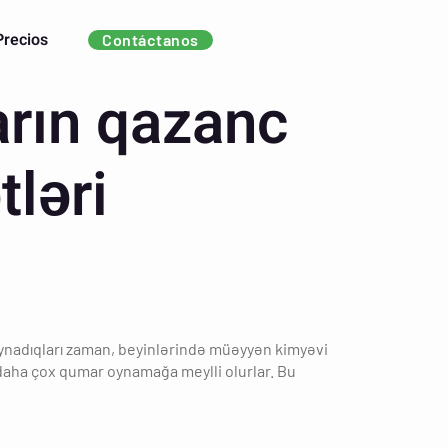
Precios
Contáctanos
arın qazanc
tləri
 oynadıqları zaman, beyinlərində müəyyən kimyəvi
 daha çox qumar oynamağa meylli olurlar. Bu