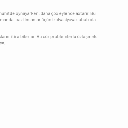
l mühitdə oynayarkən, daha çox əyləncə axtarır. Bu
manda, bəzi insanlar üçün izolyasiyaya səbəb ola
larını itirə bilərlər. Bu cür problemlərlə üzləşmək,
ır.