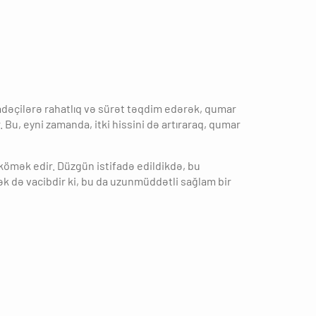
ifadəçilərə rahatlıq və sürət təqdim edərək, qumar
. Bu, eyni zamanda, itki hissini də artıraraq, qumar
 kömək edir. Düzgün istifadə edildikdə, bu
mək də vacibdir ki, bu da uzunmüddətli sağlam bir