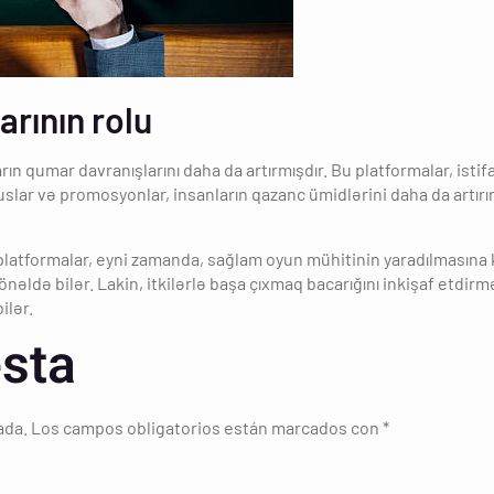
rının rolu
rın qumar davranışlarını daha da artırmışdır. Bu platformalar, ist
uslar və promosyonlar, insanların qazanc ümidlərini daha da artırır
 platformalar, eyni zamanda, sağlam oyun mühitinin yaradılmasına
nəldə bilər. Lakin, itkilərlə başa çıxmaq bacarığını inkişaf etdir
ilər.
sta
ada.
Los campos obligatorios están marcados con
*