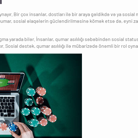
i
ayır. Bir çox insanlar, dostları ilə bir araya gəldikdə və ya sosia
umar, sosial əlaqələrin gücləndirilməsinə kömək etsə də, eyni za
ma yarada bilər. İnsanlar, qumar asılılığı səbəbindən sosial status
r. Sosial dəstək, qumar asılılığı ilə mübarizədə önəmli bir rol oynay