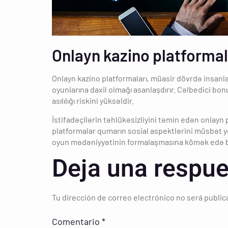
Onlayn kazino platformala
Onlayn kazino platformaları, müasir dövrdə insanla
oyunlarına daxil olmağı asanlaşdırır. Cəlbedici bon
asılılığı riskini yüksəldir.
İstifadəçilərin təhlükəsizliyini təmin edən onlayn
platformalar qumarın sosial aspektlərini müsbət yö
oyun mədəniyyətinin formalaşmasına kömək edə b
Deja una respue
Tu dirección de correo electrónico no será public
Comentario
*