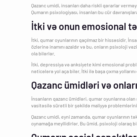
Qazanc umidi, insanları daha riskli qərarlar verməyə 
Qumarın psixologiyası, insanları bu cür davranışlara
İtki və onun emosional tə
İtki, qumar oyunlarının qaçılmaz bir hissəsidir. İns
özlərinə inamını azaldır və bu, onların psixoloji və
ola bilərlər.
İtki, depressiya və anksiyete kimi emosional problem
nəticələrə yol aça bilər. İtki ilə başa çıxma yolla
Qazanc ümidləri və onları
İnsanların qazanc ümidləri, qumar oyunlarına olan ma
vasitəsilə sürətli bir şəkildə maliyyə problemləri
Qazanc umidi, eyni zamanda, qumar oyunlarının təkl
oynamağa meyllidirlər. Bu ümid, psixoloji olaraq bir