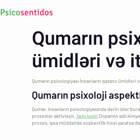
Qumarın psix
ümidləri və i
Qumarın psixologiyası İnsanların qazanc ümidləri v
Qumarın psixoloji aspekt
Qumar, insanların psixologiyasında dərin izlər bur
proseslər aktivləşir.
1win login
Dopamin adlı kimyəv
proses, qısa müddətdə xoşbəxtlik hissi yaratsa da,