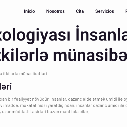
Inicio
Nosotros
Cita
Servicios
ologiyası İnsanl
tkilərlə münasibə
ə itkilərlə münasibətləri
ləri
axan bir fəaliyyət növüdür. İnsanlar, qazanc əldə etmək umidi ilə
i maddə, mükafat hissi yaratdığından, insanlar qazanc umidi ilə
 uzunmüddətli təsirləri bəzən mənfi ola bilər.