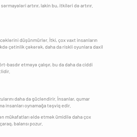
ayələri artırır, lakin bu, itkiləri də artırır.
əcəklərini düşünmürlər. İtki, çox vaxt insanların
əkdə çətinlik çəkərək, daha da riskli oyunlara daxil
ört-basdır etməyə çalışır, bu da daha da ciddi
idir.
zularını daha da gücləndirir. İnsanlar, qumar
mma insanları oynamağa təşviq edir.
yyən mükafatları əldə etmək ümidilə daha çox
açaraq, balansı pozur.