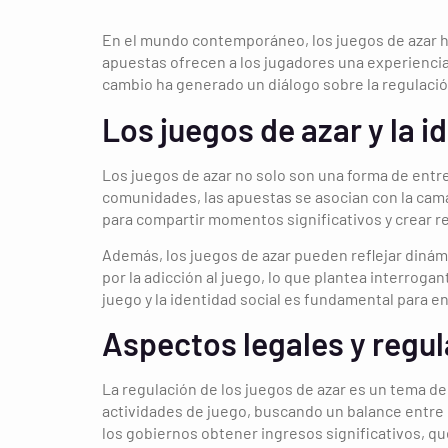
En el mundo contemporáneo, los juegos de azar ha
apuestas ofrecen a los jugadores una experiencia
cambio ha generado un diálogo sobre la regulación
Los juegos de azar y la i
Los juegos de azar no solo son una forma de entre
comunidades, las apuestas se asocian con la camar
para compartir momentos significativos y crear r
Además, los juegos de azar pueden reflejar diná
por la adicción al juego, lo que plantea interrogan
juego y la identidad social es fundamental para e
Aspectos legales y regul
La regulación de los juegos de azar es un tema de
actividades de juego, buscando un balance entre l
los gobiernos obtener ingresos significativos, q