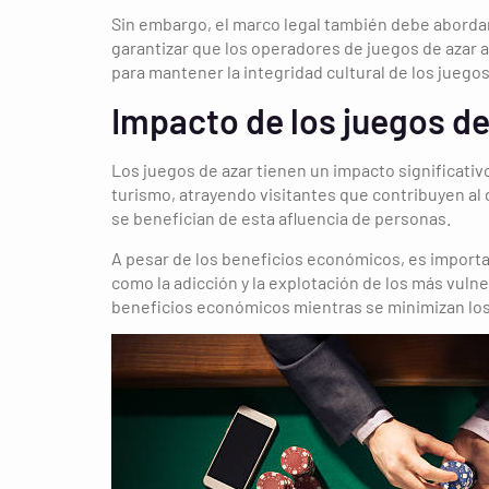
Sin embargo, el marco legal también debe abordar
garantizar que los operadores de juegos de azar a
para mantener la integridad cultural de los juegos
Impacto de los juegos de
Los juegos de azar tienen un impacto significativ
turismo, atrayendo visitantes que contribuyen al 
se benefician de esta afluencia de personas.
A pesar de los beneficios económicos, es importa
como la adicción y la explotación de los más vuln
beneficios económicos mientras se minimizan los