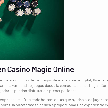
en Casino Magic Online
nta la evolución de los juegos de azar en la era digital. Diseñad
a amplia variedad de juegos desde la comodidad de su hogar. Con
jugadores puedan disfrutar sin preocupaciones.
esponsable, ofreciendo herramientas que ayudan a los jugadore
4 horas, la plataforma se dedica a proporcionar una experiencia eq