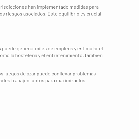
 jurisdicciones han implementado medidas para
s riesgos asociados. Este equilibrio es crucial
as puede generar miles de empleos y estimular el
como la hostelería y el entretenimiento, también
los juegos de azar puede conllevar problemas
dades trabajen juntos para maximizar los