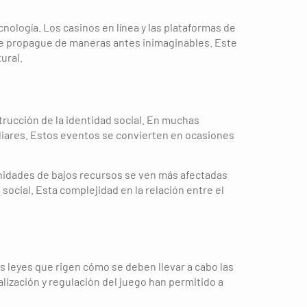
ología. Los casinos en línea y las plataformas de
 se propague de maneras antes inimaginables. Este
ural.
trucción de la identidad social. En muchas
iliares. Estos eventos se convierten en ocasiones
nidades de bajos recursos se ven más afectadas
 social. Esta complejidad en la relación entre el
as leyes que rigen cómo se deben llevar a cabo las
lización y regulación del juego han permitido a