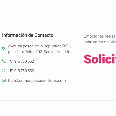
Información de Contacto
Emociones reales 
sabe como resolv
Avenida paseo de la Republica 3691,
piso 4 - oficina 402. San Isidro - Lima.
Solici
+51 915 760 552
+51 915 760 552
hola@somospsicosentidos.com