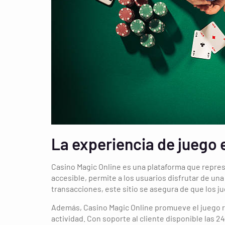
La experiencia de juego 
Casino Magic Online es una plataforma que represe
accesible, permite a los usuarios disfrutar de un
transacciones, este sitio se asegura de que los 
Además, Casino Magic Online promueve el juego r
actividad. Con soporte al cliente disponible las 2