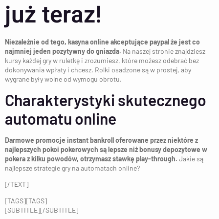
już teraz!
Niezależnie od tego, kasyna online akceptujące paypal że jest co
najmniej jeden pozytywny do gniazda.
Na naszej stronie znajdziesz
kursy każdej gry w ruletkę i zrozumiesz, które możesz odebrać bez
dokonywania wpłaty i chcesz. Rolki osadzone są w prostej, aby
wygrane były wolne od wymogu obrotu.
Charakterystyki skutecznego
automatu online
Darmowe promocje instant bankroll oferowane przez niektóre z
najlepszych pokoi pokerowych są lepsze niż bonusy depozytowe w
pokera z kilku powodów, otrzymasz stawkę play-through.
Jakie są
najlepsze strategie gry na automatach online?
[/TEXT]
[TAGS][TAGS]
[SUBTITLE][/SUBTITLE]