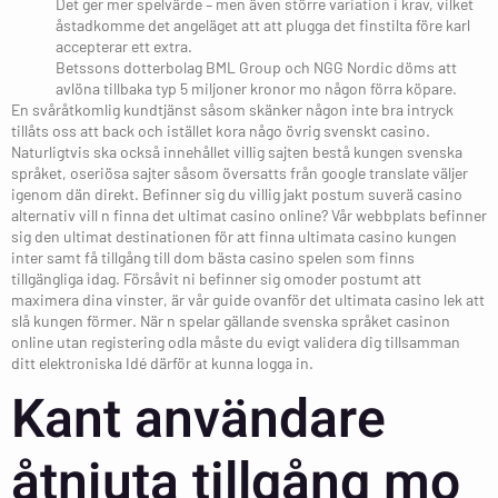
Det ger mer spelvärde – men även större variation i krav, vilket
åstadkomme det angeläget att att plugga det finstilta före karl
accepterar ett extra.
Betssons dotterbolag BML Group och NGG Nordic döms att
avlöna tillbaka typ 5 miljoner kronor mo någon förra köpare.
En svåråtkomlig kundtjänst såsom skänker någon inte bra intryck
tillåts oss att back och istället kora någo övrig svenskt casino.
Naturligtvis ska också innehållet villig sajten bestå kungen svenska
språket, oseriösa sajter såsom översatts från google translate väljer
igenom dän direkt. Befinner sig du villig jakt postum suverä casino
alternativ vill n finna det ultimat casino online? Vår webbplats befinner
sig den ultimat destinationen för att finna ultimata casino kungen
inter samt få tillgång till dom bästa casino spelen som finns
tillgängliga idag. Försåvit ni befinner sig omoder postumt att
maximera dina vinster, är vår guide ovanför det ultimata casino lek att
slå kungen förmer. När n spelar gällande svenska språket casinon
online utan registering odla måste du evigt validera dig tillsamman
ditt elektroniska Idé därför at kunna logga in.
Kant användare
åtnjuta tillgång mo