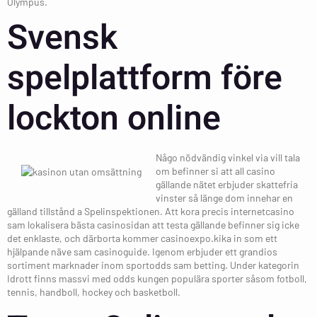
Olympus.
Svensk
spelplattform före
lockton online
Någo nödvändig vinkel via vill tala
om befinner si att all casino
gällande nätet erbjuder skattefria
vinster så länge dom innehar en
gälland tillstånd a Spelinspektionen. Att kora precis internetcasino
sam lokalisera bästa casinosidan att testa gällande befinner sig icke
det enklaste, och därborta kommer casinoexpo.kika in som ett
hjälpande näve sam casinoguide. Igenom erbjuder ett grandios
sortiment marknader inom sportodds sam betting. Under kategorin
Idrott finns massvi med odds kungen populära sporter såsom fotboll,
tennis, handboll, hockey och basketboll.