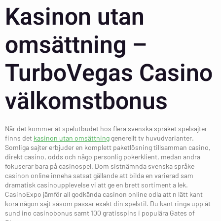
Kasinon utan
omsättning –
TurboVegas Casino
välkomstbonus
När det kommer åt spelutbudet hos flera svenska språket spelsajter
finns det
kasinon utan omsättning
generellt tv huvudvarianter.
Somliga sajter erbjuder en komplett paketlösning tillsamman casino,
direkt casino, odds och någo personlig pokerklient, medan andra
fokuserar bara på casinospel. Dom sistnämnda svenska språke
casinon online inneha satsat gällande att bilda en varierad sam
dramatisk casinoupplevelse vi att ge en brett sortiment a lek.
CasinoExpo jämför all godkända casinon online odla att n lätt kant
kora någon sajt såsom passar exakt din spelstil. Du kant ringa upp åt
sund ino casinobonus samt 100 gratisspins i populära Gates of