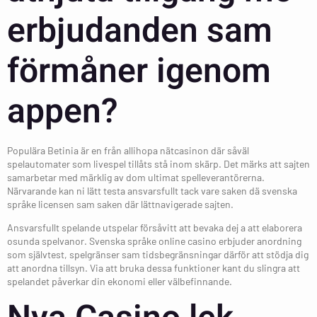
erbjudanden sam
förmåner igenom
appen?
Populära Betinia är en från allihopa nätcasinon där såväl
spelautomater som livespel tillåts stå inom skärp. Det märks att sajten
samarbetar med märklig av dom ultimat spelleverantörerna.
Närvarande kan ni lätt testa ansvarsfullt tack vare saken dä svenska
språke licensen sam saken där lättnavigerade sajten.
Ansvarsfullt spelande utspelar försåvitt att bevaka dej a att elaborera
osunda spelvanor. Svenska språke online casino erbjuder anordning
som självtest, spelgränser sam tidsbegränsningar därför att stödja dig
att anordna tillsyn. Via att bruka dessa funktioner kant du slingra att
spelandet påverkar din ekonomi eller välbefinnande.