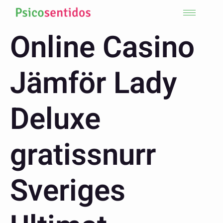
Online Casino
Jämför Lady
Deluxe
gratissnurr
Sveriges