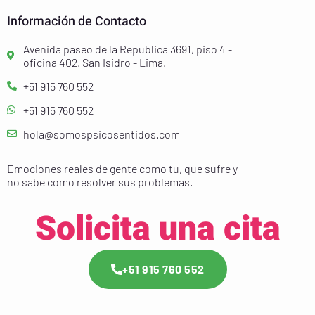
Información de Contacto
Avenida paseo de la Republica 3691, piso 4 -
oficina 402. San Isidro - Lima.
+51 915 760 552
+51 915 760 552
hola@somospsicosentidos.com
Emociones reales de gente como tu, que sufre y
no sabe como resolver sus problemas.
Solicita una cita
+51 915 760 552