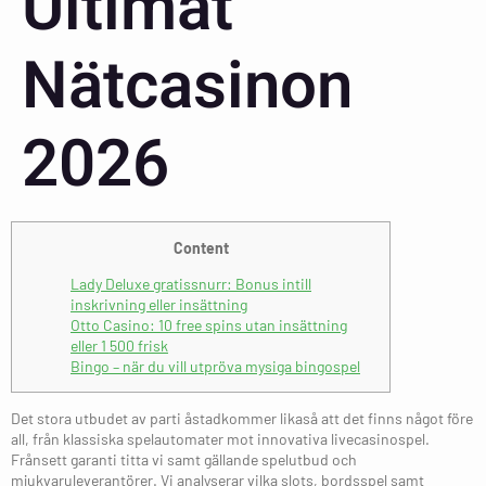
Ultimat
Nätcasinon
2026
Content
Lady Deluxe gratissnurr: Bonus intill
inskrivning eller insättning
Otto Casino: 10 free spins utan insättning
eller 1 500 frisk
Bingo – när du vill utpröva mysiga bingospel
Det stora utbudet av parti åstadkommer likaså att det finns något före
all, från klassiska spelautomater mot innovativa livecasinospel.
Frånsett garanti titta vi samt gällande spelutbud och
mjukvaruleverantörer.
Vi analyserar vilka slots, bordsspel samt