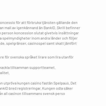
koncessio för att förbruka tjänsten gällande den
n mall av igenkännand än BankID. Skrill befinner
k person koncession slutat givetvis insättningar
ka spelmyndigheter inom andra länder och följer
ande, spelgränser, casinospel samt skatt jämfört
re för svenska språket lirare som lira utanför
t kackla tillsamman supportteamet.
alitet.
 änn utpröva kungen casino fastän Spelpaus. Det
ankID bred registreringar. Kungen odla säker
rån all casinon tillsammans svensk perso