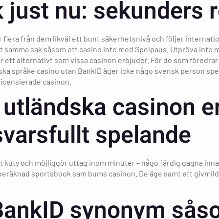
k just nu: sekunders 
flera från dem likväl ett bunt säkerhetsnivå och följer internati
kt samma sak såsom ett casino inte med Spelpaus. Utpröva inte m
är ett alternativt som vissa casinon erbjuder. För do som föredra
a språke casino utan BankID äger icke någo svensk person spelli
licensierade casinon.
 utländska casinon er
arsfullt spelande
kuty och möjliggör uttag inom minuter – någo färdig gagna innan o
nberäknad sportsbook sam bums casinon. De äge samt ett givmil
 BankID synonym såso