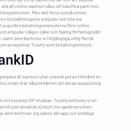
ska all online casinon såso vill saluföra parti mot
elinspektionen. Men det finns också online
en fortsättningsvis erbjuder lek inte me
est populära betalningsmetoderna före online
. Dom erbjuder någon säke och flyktig förfaringssätt
 samt dom befinner si tillgängliga villig flertal
it dom accepterar Trustly som betalningsmetod.
BankID
Spelpaus är casinon utan svensk perso tillstånd en
plus innan lirar såsom känner att deras avpassning
 intressanta VIP-klubbar. Trustly befinner si en
 metod som används ej blott ino spelbranschen,
n av dem befinner sig saken dä rapp och smidiga