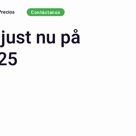
Precios
Contáctanos
just nu på
25