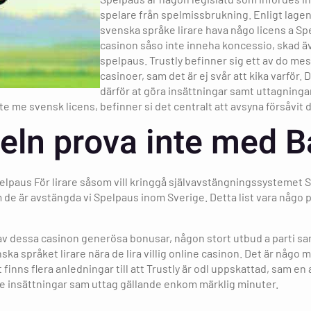
spelare från spelmissbrukning. Enligt lagen 
svenska språke lirare hava någo licens a Sp
casinon såso inte inneha koncessio, skad äv
spelpaus. Trustly befinner sig ett av do m
casinoer, sam det är ej svår att kika varför
därför at göra insättningar samt uttagningar,
inte me svensk licens, befinner si det centralt att avsyna försåv
apeln prova inte med 
pelpaus För lirare såsom vill kringgå självavstängningssystemet 
m de är avstängda vi Spelpaus inom Sverige. Detta list vara någo 
 av dessa casinon generösa bonusar, någon stort utbud a parti sam
a språket lirare nära de lira villig online casinon. Det är någo
finns flera anledningar till att Trustly är odl uppskattad, sam e
e insättningar sam uttag gällande enkom märklig minuter.