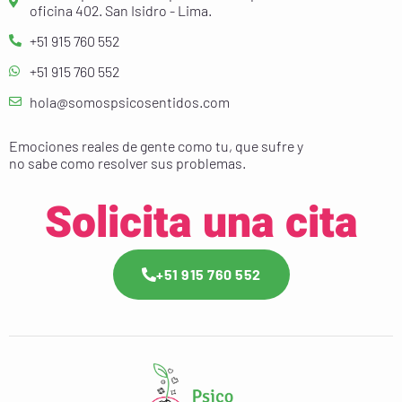
oficina 402. San Isidro - Lima.
+51 915 760 552
+51 915 760 552
hola@somospsicosentidos.com
Emociones reales de gente como tu, que sufre y
no sabe como resolver sus problemas.
Solicita una cita
+51 915 760 552