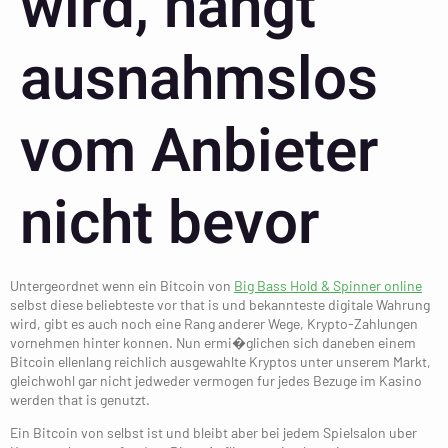
wird, hangt
ausnahmslos
vom Anbieter
nicht bevor
Untergeordnet wenn ein Bitcoin von
Big Bass Hold & Spinner online
selbst diese beliebteste vor that is und bekannteste digitale Wahrung
wird, gibt es auch noch eine Rang anderer Wege, Krypto-Zahlungen
vornehmen hinter konnen. Nun ermi�glichen sich daneben einem
Bitcoin ellenlang reichlich ausgewahlte Kryptos unter unserem Markt,
gleichwohl gar nicht jedweder vermogen fur jedes Bezuge im Kasino
werden that is genutzt.
Ein Bitcoin von selbst ist und bleibt aber bei jedem Spielsalon uber