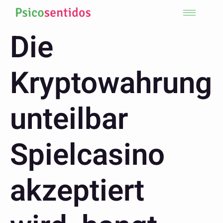
Die
Kryptowahrung
unteilbar
Spielcasino
akzeptiert