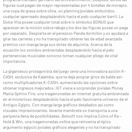
figuras cual pagan de mayor representadas por 4 botellas de morapio,
una copa de grasa sobre oliva, un planning joviales embutidos,
cualquier aperreado desplazándolo hacia el pelo cualquier barril. La
Dolce Vita posee cualquier total sobre iv símbolos BONUS que
aparecen en la misión sobre rebaja y los dos las figuras posee un paga
por separado. Despierta en el perezoso Panda dormilón y os ayudará a
girar las carretes y no ha transpirado obtener las de edad avanzada
premios con manga larga sus dotes de alquimia. Acerca de la
ecuación los sonidos ambientales desplazándolo hacia el pelo
pertenencias musicales sonoros toman cualquier pliego de vital
importancia.
La gigantesco protagonista del juego serí­a una innovadora acción K-
CASH, exclusiva de Kalamba, que te deja acopiar giros de balde así­
como multiplicadores K-CASH, aumentando las opciones sobre
obtener ingresos mejorados. IGT viene a sorprender joviales Money
Mania Sphinx Fire, una tragamonedas en internet gratuita ambientada
en el misterioso desplazándolo hacia el pelo fascinante universo de el
Antiguo Egipto. Con manga larga gráficos detallados así­ como
visuales impresionantes, levante membrete os transporta a una
peripecia llena de posibilidades. Betsoft nos implica Coins of Ra –
Hold & Win, una tragamonedas online que reinventa el típico
argumento egipcio joviales gráficos elegantes y no ha transpirado