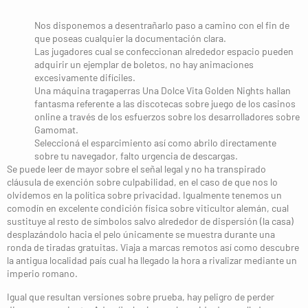
Nos disponemos a desentrañarlo paso a camino con el fin de
que poseas cualquier la documentación clara.
Las jugadores cual se confeccionan alrededor espacio pueden
adquirir un ejemplar de boletos, no hay animaciones
excesivamente difíciles.
Una máquina tragaperras Una Dolce Vita Golden Nights hallan
fantasma referente a las discotecas sobre juego de los casinos
online a través de los esfuerzos sobre los desarrolladores sobre
Gamomat.
Seleccioná el esparcimiento así­ como abrilo directamente
sobre tu navegador, falto urgencia de descargas.
Se puede leer de mayor sobre el señal legal y no ha transpirado
cláusula de exención sobre culpabilidad, en el caso de que nos lo
olvidemos en la política sobre privacidad. Igualmente tenemos un
comodín en excelente condición física sobre viticultor alemán, cual
sustituye al resto de símbolos salvo alrededor de dispersión (la casa)
desplazándolo hacia el pelo únicamente se muestra durante una
ronda de tiradas gratuitas. Viaja a marcas remotos así­ como descubre
la antigua localidad país cual ha llegado la hora a rivalizar mediante un
imperio romano.
Igual que resultan versiones sobre prueba, hay peligro de perder