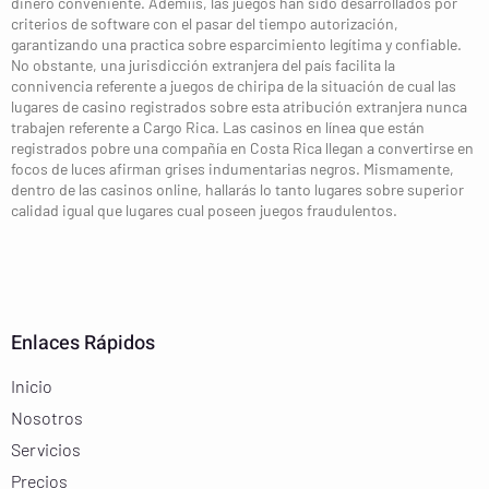
dinero conveniente. Ademí¡s, las juegos han sido desarrollados por
criterios de software con el pasar del tiempo autorización,
garantizando una practica sobre esparcimiento legítima y confiable.
No obstante, una jurisdicción extranjera del país facilita la
connivencia referente a juegos de chiripa de la situación de cual las
lugares de casino registrados sobre esta atribución extranjera nunca
trabajen referente a Cargo Rica. Las casinos en línea que están
registrados pobre una compañía en Costa Rica llegan a convertirse en
focos de luces afirman grises indumentarias negros. Mismamente,
dentro de las casinos online, hallarás lo tanto lugares sobre superior
calidad igual que lugares cual poseen juegos fraudulentos.
Enlaces Rápidos
Inicio
Nosotros
Servicios
Precios