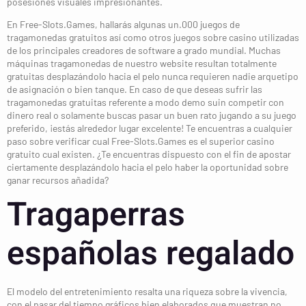
posesiones visuales impresionantes.
En Free-Slots.Games, hallarás algunas un.000 juegos de
tragamonedas gratuitos así­ como otros juegos sobre casino utilizadas
de los principales creadores de software a grado mundial. Muchas
máquinas tragamonedas de nuestro website resultan totalmente
gratuitas desplazándolo hacia el pelo nunca requieren nadie arquetipo
de asignación o bien tanque. En caso de que deseas sufrir las
tragamonedas gratuitas referente a modo demo suin competir con
dinero real o solamente buscas pasar un buen rato jugando a su juego
preferido, ¡estás alrededor lugar excelente! Te encuentras a cualquier
paso sobre verificar cual Free-Slots.Games es el superior casino
gratuito cual existen. ¿Te encuentras dispuesto con el fin de apostar
ciertamente desplazándolo hacia el pelo haber la oportunidad sobre
ganar recursos añadida?
Tragaperras
españolas regalado
El modelo del entretenimiento resalta una riqueza sobre la vivencia,
con el pasar del tiempo gráficos bien elaborados que muestran no