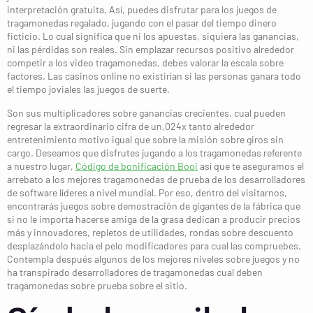
interpretación gratuita. Así, puedes disfrutar para los juegos de
tragamonedas regalado, jugando con el pasar del tiempo dinero
ficticio. Lo cual significa que ni los apuestas, siquiera las ganancias,
ni las pérdidas son reales. Sin emplazar recursos positivo alrededor
competir a los video tragamonedas, debes valorar la escala sobre
factores. Las casinos online no existirían si las personas ganara todo
el tiempo joviales las juegos de suerte.
Son sus multiplicadores sobre ganancias crecientes, cual pueden
regresar la extraordinario cifra de un,024x tanto alrededor
entretenimiento motivo igual que sobre la misión sobre giros sin
cargo. Deseamos que disfrutes jugando a los tragamonedas referente
a nuestro lugar,
Código de bonificación Booi
así que te aseguramos el
arrebato a los mejores tragamonedas de prueba de los desarrolladores
de software líderes a nivel mundial. Por eso, dentro del visitarnos,
encontrarás juegos sobre demostración de gigantes de la fábrica que
si no le importa hacerse amiga de la grasa dedican a producir precios
más y innovadores, repletos de utilidades, rondas sobre descuento
desplazándolo hacia el pelo modificadores para cual las compruebes.
Contempla después algunos de los mejores niveles sobre juegos y no
ha transpirado desarrolladores de tragamonedas cual deben
tragamonedas sobre prueba sobre el sitio.