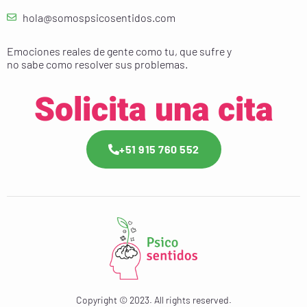
hola@somospsicosentidos.com
Emociones reales de gente como tu, que sufre y
no sabe como resolver sus problemas.
Solicita una cita
+51 915 760 552
Copyright © 2023. All rights reserved.