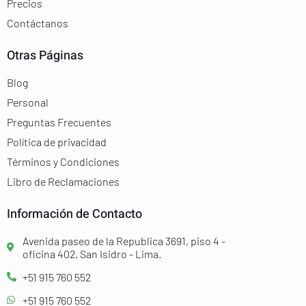
Precios
Contáctanos
Otras Páginas
Blog
Personal
Preguntas Frecuentes
Política de privacidad
Términos y Condiciones
Libro de Reclamaciones
Información de Contacto
Avenida paseo de la Republica 3691, piso 4 -
oficina 402. San Isidro - Lima.
+51 915 760 552
+51 915 760 552