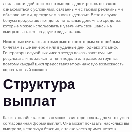
лояльности, действительно выгодны для игроков, но важно
ознакомиться с условиями, связанными с такими рекламными
объявлениями, прежде чем вносить депозит. В этом случае
бонусы предоставляют дополнительные денежные средства,
которые можно использовать и увеличить свои шансы на
выигрыш, а также на другие виды ставок.
Некоторые считают, что выигрыш по некоторым лотерейным
билетам выше вечером или в удачные дни, однако это миф.
Генераторы случайных чисел всегда показывают лучшие
результаты и не зависят от дня недели или размера группы,
поэтому каждый цикл предоставляет одинаковую возможность
сорвать новый джекпот.
Структура
выплат
Как и в онлайн-казино, вас может заинтересовать, для чего нужна
согласованная форма выплат. Она может показать, насколько вы
выиграли, используя бэкспин, а также часто применяется к