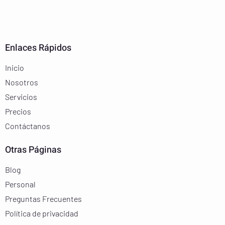
Enlaces Rápidos
Inicio
Nosotros
Servicios
Precios
Contáctanos
Otras Páginas
Blog
Personal
Preguntas Frecuentes
Política de privacidad