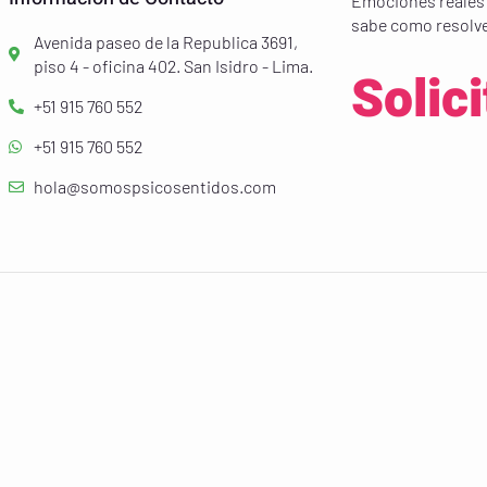
Emociones reales 
sabe como resolv
Avenida paseo de la Republica 3691,
piso 4 - oficina 402. San Isidro - Lima.
Solici
+51 915 760 552
+51 915 760 552
hola@somospsicosentidos.com