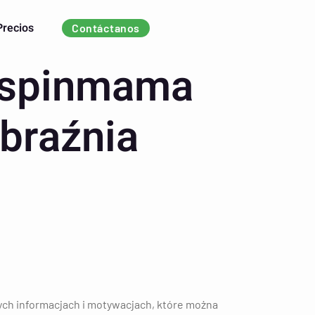
Precios
Contáctanos
o spinmama
braźnia
ych informacjach i motywacjach, które można