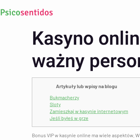
Kasyno onli
ważny perso
Artykuły lub wpisy na blogu
Bukmacherzy
Sloty
Zamieszkaj w kasynie internetowym
Jeśli byłeś w grze
Bonus VIP w kasynie online ma wiele aspektów. W