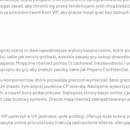
ać zasad, aby chronić się przed tendencjami, jeśli chcą śledzić
 za pośrednictwem kont VIP, aby gracze mogli grać bez żadnyc
nej oceny to dwa najważniejsze wybory kasyna online, które po
ści, takie jak zwroty gotówki, wysokie zasady gry, usługi dowodó
magania. Mogą one również pomóc Ci zachować niezawodność i un
rzętu do gry, aby znaleźć zasoby, takie jak Players Confidential,
lu komponentów, które pozwalają graczom wymieniać dane gracza
ższe stawki, tym więcej punktów CP zbierają. Następnie wykorzystu
iach, a nawet bony podarunkowe. Najlepsze strony kasyn online z
ować czas budowy systemu. Gracze mają również zaangażowanego 
i VIP uwierzyli w ich jaskrawe, gołe podłogi. Oferują duże koła w 
 kasyna online priorytetowo traktują zadowolenie klienta, oferu