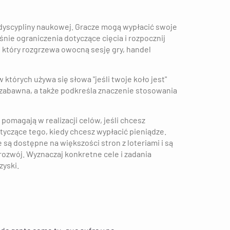
j dyscypliny naukowej. Gracze mogą wypłacić swoje
nie ograniczenia dotyczące cięcia i rozpocznij
który rozgrzewa owocną sesję gry, handel
 których używa się słowa "jeśli twoje koło jest"
st zabawna, a także podkreśla znaczenie stosowania
pomagają w realizacji celów, jeśli chcesz
tyczące tego, kiedy chcesz wypłacić pieniądze.
są dostępne na większości stron z loteriami i są
rozwój. Wyznaczaj konkretne cele i zadania
zyski.