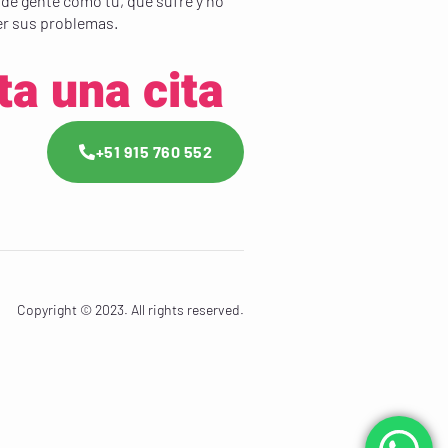
de gente como tu, que sufre y no
er sus problemas.
ta una cita
+51 915 760 552
Copyright © 2023. All rights reserved.