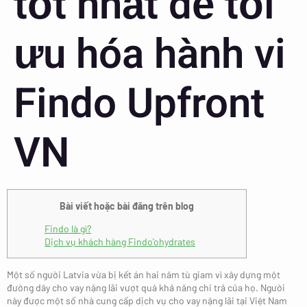
tốt nhất để tối
ưu hóa hành vi
Findo Upfront
VN
Bài viết hoặc bài đăng trên blog
Findo là gì?
Dịch vụ khách hàng Findo'ohydrates
Một số người Latvia vừa bị kết án hai năm tù giam vì xây dựng một
đường dây cho vay nặng lãi vượt quá khả năng chi trả của họ. Người
này được một số nhà cung cấp dịch vụ cho vay nặng lãi tại Việt Nam