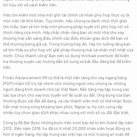
tin hữu ích về cách kiếm tiền.
Việc tìm kiếm một nhà môi giới tài chính cá nhân phù hợp thực sự là
một việc rất khó khăn. Tuy nhiên, nếu chúng ta dành chút thời gian
tìm hiểu, bạn sẽ tìm thấy một phương pháp tuyệt vời phù hợp với sở
thích riêng của mình. Hãy chắc chắn rằng bạn có một nhà cho vay
thương mại sẵn sàng điều chỉnh các điều khoản giao dịch để bạn có
thể thương lượng giá cả. Trong trường hợp đó, hãy tin tưởng rằng bạn
sẽ tìm thấy sự phù hợp với giải pháp thương mại cá nhân mới nhất của
mình. Chúc thành công! Bạn nên sử dụng 'michael overlook' để kiểm
tra thường xuyên các hướng dẫn bổ sung và bắt đầu đăng bài để kiếm
tiền.
Findo Advancement VN có thể là một nền tảng cho vay ngang hàng
(P2P) nhằm hỗ trợ tài chính cho những người như chúng ta, những
người đang kinh doanh nhỏ tại Việt Nam. Nền tảng này tập trung vào
các lựa chọn cho vay trực tuyến với lãi suất ưu đãi. Ứng dụng của bạn
thường được cài đặt dễ dàng, và các thành viên mới có thể nhận được
tiền mặt trong vòng khoảng tám phút. Ngoài ra, họ còn cung cấp
nhiều tùy chọn giao dịch khác nhau cùng với một số ưu đãi đặc biệt.
Công ty đã đạt được những bước tiến vượt bậc kể từ khi thành lập năm
2012. Đến năm 2016, họ đã có ít nhất 20.000 nhân viên hoạt động và
hơn d ngân hàng. Họ tập trung vào việc tạo ra môi trường an toàn để