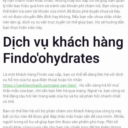
kỳ hạn thanh toán khác nhau. Những thay đổi sắp tới sẽ giúp bạn quản
lý tiền bạc hiệu quả hơn và tránh các khoản phí chậm trả. Bạn cũng có
thể kiểm tra xem tài khoản của mình đã được phê duyệt chưa và liệu
nó có được chuyển đến đích hay không. Nếu bạn vẫn chưa chắc chắn
nên làm gì, dịch vụ tư vấn trực tuyến có thể giúp bạn. Họ sẽ hướng dẫn
bạn thực hiện việc này.
Dịch vụ khách hàng
Findo'ohydrates
Là một khách hàng Findo cao cấp, bạn có thể dễ dàng liên hệ với dịch
vụ hỗ trợ của họ qua điện thoại hoặc tin nhắn
https://vaytiiennhanh.com/app-vay-tien/
. Họ sẵn sàng trả lời mọi
thắc mắc của bạn, chỉ cần bạn liên hệ qua mạng. Ngoài ra, bạn cũng có
thể đăng câu hỏi lên trang web của họ và họ sẽ phản hồi nhanh nhất
có thể.
Bạn có thể liên hệ với bộ phận chăm sóc khách hàng của công ty này
bất cứ lúc nào để được giải đáp thắc mắc hoặc vấn đề của mình. Nhiều
người trong số họ sẽ giúp bạn tìm được sản phẩm phù hợp. Một số
người khác cũng cung cấp cho bạn các chiến lược để tìm kiếm thông