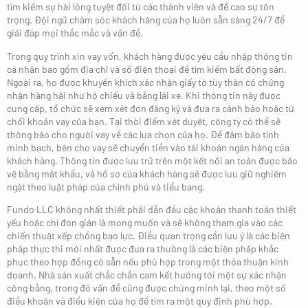
tìm kiếm sự hài lòng tuyệt đối từ các thành viên và đề cao sự tôn
trọng. Đội ngũ chăm sóc khách hàng của họ luôn sẵn sàng 24/7 để
giải đáp mọi thắc mắc và vấn đề.
Trong quy trình xin vay vốn, khách hàng được yêu cầu nhập thông tin
cá nhân bao gồm địa chỉ và số điện thoại để tìm kiếm bất động sản.
Ngoài ra, họ được khuyến khích xác nhận giấy tờ tùy thân có chứng
nhận hàng hải như hộ chiếu và bằng lái xe. Khi thông tin này được
cung cấp, tổ chức sẽ xem xét đơn đăng ký và đưa ra cảnh báo hoặc từ
chối khoản vay của bạn. Tại thời điểm xét duyệt, công ty có thể sẽ
thông báo cho người vay về các lựa chọn của họ. Để đảm bảo tính
minh bạch, bên cho vay sẽ chuyển tiền vào tài khoản ngân hàng của
khách hàng. Thông tin được lưu trữ trên một kết nối an toàn được bảo
vệ bằng mật khẩu, và hồ sơ của khách hàng sẽ được lưu giữ nghiêm
ngặt theo luật pháp của chính phủ và tiểu bang.
Fundo LLC không nhất thiết phải dẫn đầu các khoản thanh toán thiết
yếu hoặc chỉ đơn giản là mong muốn và sẽ không tham gia vào các
chiến thuật xếp chồng bạo lực. Điều quan trọng cần lưu ý là các biện
pháp thực thi mới nhất được đưa ra thường là các biện pháp khắc
phục theo hợp đồng có sẵn nếu phù hợp trong một thỏa thuận kinh
doanh. Nhà sản xuất chắc chắn cam kết hướng tới một sự xác nhận
công bằng, trong đó vấn đề cũng được chứng minh lại, theo một số
điều khoản và điều kiện của họ để tìm ra một quy định phù hợp.