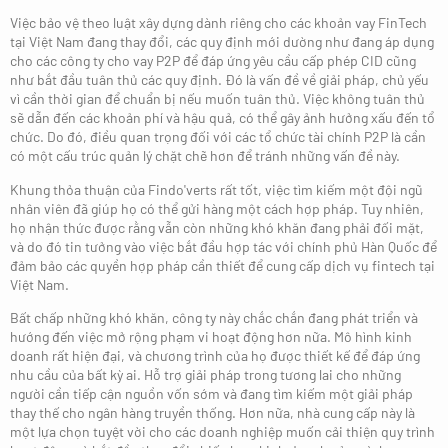
Việc bảo vệ theo luật xây dựng dành riêng cho các khoản vay FinTech
tại Việt Nam đang thay đổi, các quy định mới dường như đang áp dụng
cho các công ty cho vay P2P để đáp ứng yêu cầu cấp phép CID cũng
như bắt đầu tuân thủ các quy định. Đó là vấn đề về giải pháp, chủ yếu
vì cần thời gian để chuẩn bị nếu muốn tuân thủ. Việc không tuân thủ
sẽ dẫn đến các khoản phí và hậu quả, có thể gây ảnh hưởng xấu đến tổ
chức. Do đó, điều quan trọng đối với các tổ chức tài chính P2P là cần
có một cấu trúc quản lý chặt chẽ hơn để tránh những vấn đề này.
Khung thỏa thuận của Findo'verts rất tốt, việc tìm kiếm một đội ngũ
nhân viên đã giúp họ có thể gửi hàng một cách hợp pháp. Tuy nhiên,
họ nhận thức được rằng vẫn còn những khó khăn đang phải đối mặt,
và do đó tin tưởng vào việc bắt đầu hợp tác với chính phủ Hàn Quốc để
đảm bảo các quyền hợp pháp cần thiết để cung cấp dịch vụ fintech tại
Việt Nam.
Bất chấp những khó khăn, công ty này chắc chắn đang phát triển và
hướng đến việc mở rộng phạm vi hoạt động hơn nữa. Mô hình kinh
doanh rất hiện đại, và chương trình của họ được thiết kế để đáp ứng
nhu cầu của bất kỳ ai. Hỗ trợ giải pháp trong tương lai cho những
người cần tiếp cận nguồn vốn sớm và đang tìm kiếm một giải pháp
thay thế cho ngân hàng truyền thống. Hơn nữa, nhà cung cấp này là
một lựa chọn tuyệt vời cho các doanh nghiệp muốn cải thiện quy trình