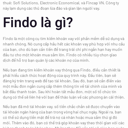
thuê: Sofi Solutions, Electronic Economical, và Fincap VN. Công ty
này lạm dụng các thủ đoạn lừa đảo và gian lận người vay.
Findo là gì?
Findo là một công cụ tìm kiếm khoản vay với phần mềm dễ sử dụng và
nhanh chóng.
Nó cung cấp hầu hết các khoản vay phù hợp với nhu cầu
của bạn, cho dù bạn cần tiền để trang trải chi phí ngắn hạn hay muốn
đầu tư cho một khoản mua sắm lớn. Findo có nhiều tùy chọn giao
dịch để hỗ trợ bạn quản lý các khoản nợ của mình.
Nếu bạn đang tìm kiếm khoản vay thông qua Findo, điều cần thiết là
phải hiểu cách thức hoạt động của quy trình này. Đầu tiên, bạn sẽ
đăng ký trên trang web để tạo tài khoản. Sau đó, bạn sẽ cần điền vào
một mẫu đơn ngắn cung cấp thêm thông tin về tài chính của mình và
bắt đầu thanh toán. Sau khi hoàn tất mẫu đơn, một số tổ chức tín
dụng có thể sẽ liên hệ với bạn để thảo luận về các phương án cải thiện.
Nếu bạn đã mở tài khoản vay, số tiền chắc chắn sẽ được chuyển vào
tài khoản ngân hàng của bạn trong vòng hai chục ngày. Ngoài ra, bạn
có thể sử dụng tiền mặt để trả nợ cá nhân hoặc mua sắm thứ gì đó
mới. Thêm vào đó, bạn có thể trả góp khoản vay theo thời gian với các