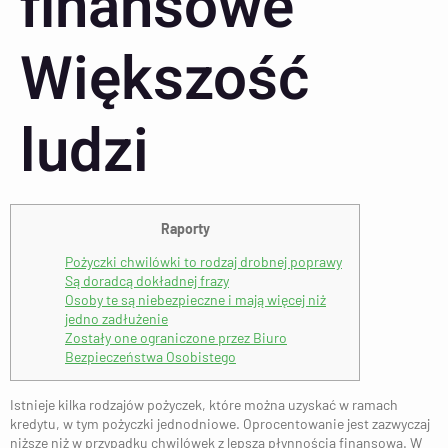
finansowe
Większość
ludzi
Raporty
Pożyczki chwilówki to rodzaj drobnej poprawy
Są doradcą dokładnej frazy
Osoby te są niebezpieczne i mają więcej niż
jedno zadłużenie
Zostały one ograniczone przez Biuro
Bezpieczeństwa Osobistego
Istnieje kilka rodzajów pożyczek, które można uzyskać w ramach
kredytu, w tym pożyczki jednodniowe. Oprocentowanie jest zazwyczaj
niższe niż w przypadku chwilówek z lepszą płynnością finansową.
W