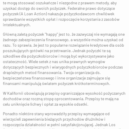
te mogą stosować oszukańcze i niezgodne z prawem metody, aby
uzyskać dostęp do swoich pożyczek. Federalne prawo dotyczące
pożyczek (A Loan Action) nakazuje pożyczkodawcom chwilówek
sprawdzanie wszystkich opłat i rozpoczęcie korzystania z zasobów
intelektualnych.
Główną zaletą pożyczek "happy" jest to, że zazwyczaj nie wymagają one
żadnego zabezpieczenia finansowego, a wszystkie można uzyskać od
razu. To sprawia, że ​​jest to popularne rozwiązanie kredytowe dla osób
poszukujących gotówki na przetrwanie. Jednak pożyczki te są
szkodliwe dla pożyczkobiorców i mogą być wykorzystywane jako
ostateczność. Wiele setek z nas unika prawnych wymogów
dotyczących bezpiecznych i wiarygodnych pożyczkobiorców podczas
drapieżnych metod finansowania. Twoja organizacja ds.
bezpieczeństwa finansowego i inne organizacje zajmujące się
finansami manipulują światem pożyczek krótkoterminowych.
W Kalifornii obowiązują przepisy ograniczające wysokość pożyczanych
dochodów oraz roczną stopę oprocentowania. Przepisy te mają na
celu uniknięcie lichwy i opłat za wysokie odsetki.
Ponadto niektóre stany wprowadziły przepisy wymagające od
wierzycieli zapewnienia bieżących przychodów dłużników i
rozpoczęcia działalności w pełni satysfakcjonującej. Jednak Los