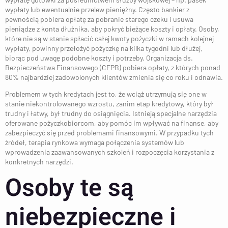
wypłaty lub ewentualnie przelew pieniężny. Często bankier z
pewnością pobiera opłatę za pobranie starego czeku i usuwa
pieniądze z konta dłużnika, aby pokryć bieżące koszty i opłaty. Osoby,
które nie są w stanie spłacić całej kwoty pożyczki w ramach kolejnej
wypłaty, powinny przełożyć pożyczkę na kilka tygodni lub dłużej,
biorąc pod uwagę podobne koszty i potrzeby. Organizacja ds.
Bezpieczeństwa Finansowego (CFPB) pobiera opłaty, z których ponad
80% najbardziej zadowolonych klientów zmienia się co roku i odnawia.
Problemem w tych kredytach jest to, że wciąż utrzymują się one w
stanie niekontrolowanego wzrostu, zanim etap kredytowy, który był
trudny i łatwy, był trudny do osiągnięcia. Istnieją specjalne narzędzia
oferowane pożyczkobiorcom, aby pomóc im wpływać na finanse, aby
zabezpieczyć się przed problemami finansowymi. W przypadku tych
źródeł, terapia rynkowa wymaga połączenia systemów lub
wprowadzenia zaawansowanych szkoleń i rozpoczęcia korzystania z
konkretnych narzędzi.
Osoby te są
niebezpieczne i