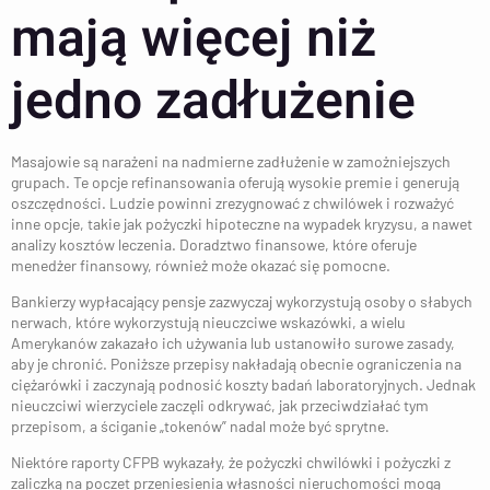
mają więcej niż
jedno zadłużenie
Masajowie są narażeni na nadmierne zadłużenie w zamożniejszych
grupach. Te opcje refinansowania oferują wysokie premie i generują
oszczędności. Ludzie powinni zrezygnować z chwilówek i rozważyć
inne opcje, takie jak pożyczki hipoteczne na wypadek kryzysu, a nawet
analizy kosztów leczenia. Doradztwo finansowe, które oferuje
menedżer finansowy, również może okazać się pomocne.
Bankierzy wypłacający pensje zazwyczaj wykorzystują osoby o słabych
nerwach, które wykorzystują nieuczciwe wskazówki, a wielu
Amerykanów zakazało ich używania lub ustanowiło surowe zasady,
aby je chronić. Poniższe przepisy nakładają obecnie ograniczenia na
ciężarówki i zaczynają podnosić koszty badań laboratoryjnych. Jednak
nieuczciwi wierzyciele zaczęli odkrywać, jak przeciwdziałać tym
przepisom, a ściganie „tokenów” nadal może być sprytne.
Niektóre raporty CFPB wykazały, że pożyczki chwilówki i pożyczki z
zaliczką na poczet przeniesienia własności nieruchomości mogą