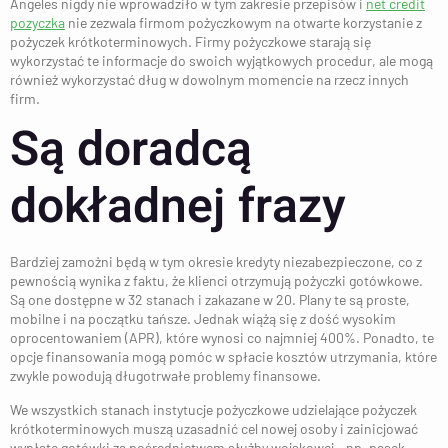
Angeles nigdy nie wprowadziło w tym zakresie przepisów i
net credit
pozyczka
nie zezwala firmom pożyczkowym na otwarte korzystanie z
pożyczek krótkoterminowych. Firmy pożyczkowe starają się
wykorzystać te informacje do swoich wyjątkowych procedur, ale mogą
również wykorzystać dług w dowolnym momencie na rzecz innych
firm.
Są doradcą
dokładnej frazy
Bardziej zamożni będą w tym okresie kredyty niezabezpieczone, co z
pewnością wynika z faktu, że klienci otrzymują pożyczki gotówkowe.
Są one dostępne w 32 stanach i zakazane w 20. Plany te są proste,
mobilne i na początku tańsze. Jednak wiążą się z dość wysokim
oprocentowaniem (APR), które wynosi co najmniej 400%. Ponadto, te
opcje finansowania mogą pomóc w spłacie kosztów utrzymania, które
zwykle powodują długotrwałe problemy finansowe.
We wszystkich stanach instytucje pożyczkowe udzielające pożyczek
krótkoterminowych muszą uzasadnić cel nowej osoby i zainicjować
wypłatę gotówki za pośrednictwem służby wojskowej – np. pasek