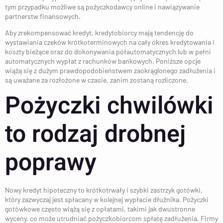
tym przypadku możliwe są pożyczkodawcy online i nawiązywanie
partnerstw finansowych.
Aby zrekompensować kredyt, kredytobiorcy mają tendencję do
wystawiania czeków krótkoterminowych na cały okres kredytowania i
koszty bieżące oraz do dokonywania półautomatycznych lub w pełni
automatycznych wypłat z rachunków bankowych. Poniższe opcje
wiążą się z dużym prawdopodobieństwem zaokrąglonego zadłużenia i
są uważane za rozłożone w czasie, zanim zostaną rozliczone.
Pożyczki chwilówki
to rodzaj drobnej
poprawy
Nowy kredyt hipoteczny to krótkotrwały i szybki zastrzyk gotówki,
który zazwyczaj jest spłacany w kolejnej wypłacie dłużnika. Pożyczki
gotówkowe często wiążą się z opłatami, takimi jak dwustronne
wyceny, co może utrudniać pożyczkobiorcom spłatę zadłużenia. Firmy