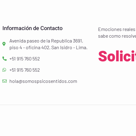
Información de Contacto
Emociones reales 
sabe como resolv
Avenida paseo de la Republica 3691,
piso 4 - oficina 402. San Isidro - Lima.
Solici
+51 915 760 552
+51 915 760 552
hola@somospsicosentidos.com