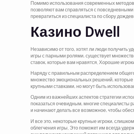
Помимо использования современных методов, 
позволяют вам справляться с повседневными 
превратиться из специалиста по сбору дождев
Казино Dwell
Независимо от того, хотят ли люди получить у
игры с парными ролями, существует множеств
ставок, которые вам нравятся. Хорошие игрок
Наряду с правильным распределением общего 
множество эмоциональных решений, которые м
крупными ставками, но могут быть использов
Одним из важнейших аспектов стратегии испол
показаться очевидным, многие специалисты раб
и начинают делать все возможное, чтобы обес
И все это, некоторые крупные игроки, слишком
облегчения игры. Это поможет им всегда удерж