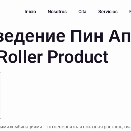
Inicio
Nosotros
Cita
Servicios
ведение Пин Ап
oller Product
ми комбинациями – это невероятная показная роскошь, оч