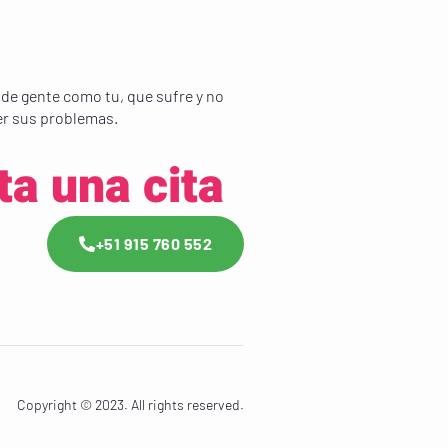
de gente como tu, que sufre y no
er sus problemas.
ta una cita
+51 915 760 552
Copyright © 2023. All rights reserved.