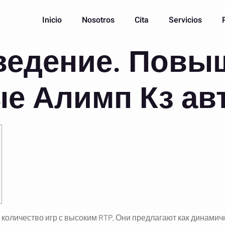
Inicio
Nosotros
Cita
Servicios
аведение. Пов
ые Алимп Кз ав
оличество игр с высоким RTP. Они предлагают как динамич