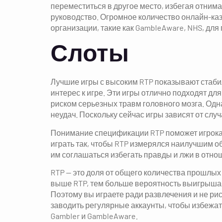
переместиться в другое место, избегая отним
руководство. Огромное количество онлайн-ка
организации, такие как GambleAware, NHS, для
Слоты
Лучшие игры с высоким RTP показывают стаби
интерес к игре. Эти игры отлично подходят дл
риском серьезных травм головного мозга. Одн
неудач. Поскольку сейчас игры зависят от случа
Понимание спецификации RTP поможет игрокам 
играть так, чтобы RTP измерялся наилучшим о
им соглашаться избегать правды и лжи в отн
RTP — это доля от общего количества прошлых
выше RTP, тем больше вероятность выигрыша. О
Поэтому вы играете ради развлечения и не риск
заводить регулярные аккаунты, чтобы избежат
Gambler и GambleAware.