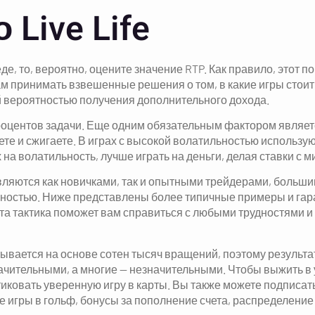
Live Life
е, то, вероятно, оцените значение RTP. Как правило, этот 
м принимать взвешенные решения о том, в какие игры стоит
 вероятностью получения дополнительного дохода.
оцентов задачи. Еще одним обязательным фактором является
е и сжигаете. В играх с высокой волатильностью используют
 на волатильность, лучше играть на деньги, делая ставки с
, являются как новичками, так и опытными трейдерами, боль
льностью. Ниже представлены более типичные примеры и га
Эта тактика поможет вам справиться с любыми трудностями и
тывается на основе сотен тысяч вращений, поэтому результ
ачительными, а многие — незначительными. Чтобы выжить в
иковать уверенную игру в карты. Вы также можете подписат
 игры в гольф, бонусы за пополнение счета, распределени