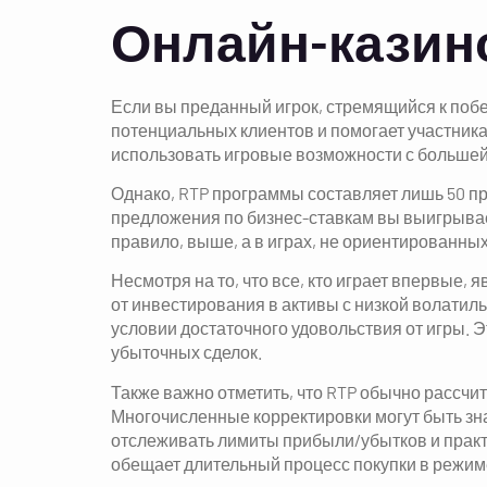
Онлайн-казино 
Если вы преданный игрок, стремящийся к побед
потенциальных клиентов и помогает участника
использовать игровые возможности с большей
Однако, RTP программы составляет лишь 50 пр
предложения по бизнес-ставкам вы выигрывает
правило, выше, а в играх, не ориентированных
Несмотря на то, что все, кто играет впервые
от инвестирования в активы с низкой волати
условии достаточного удовольствия от игры. 
убыточных сделок.
Также важно отметить, что RTP обычно рассчи
Многочисленные корректировки могут быть зн
отслеживать лимиты прибыли/убытков и практ
обещает длительный процесс покупки в режиме