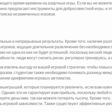
ающего время времени на азартные игры. Если вы не можете 
зино предлагают инструменты для добросовестной игры, и э
 поиска незамеченных игроков.
льные и непрерывные результаты. Кроме того, наличие ра
я игроков, ищущих длительное развлечение без необходимост
ако ни одна из них не будет успешной, поскольку весной л
йности, люди могут снизить риски, регулярно тренируясь, а н
извлечь выгоду из вашей игровой стратегии, чтобы повыси
бразом, студентам также необходимо понимать разницу меж
ошении арифметики игровых автоматов.
 выигрышей, которые планируется увеличить, если вам нужно
днако это не гарантирует вам прибыль, поскольку любой пай
уете деньгами, так как можете потерять тысячу. Кроме того,
ь игровой зависимости. Также существуют эффективные ресур