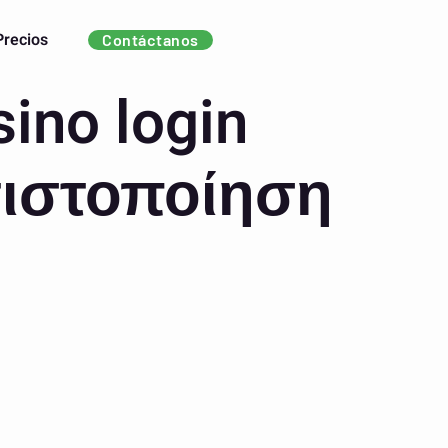
Precios
Contáctanos
ino login
τιστοποίηση