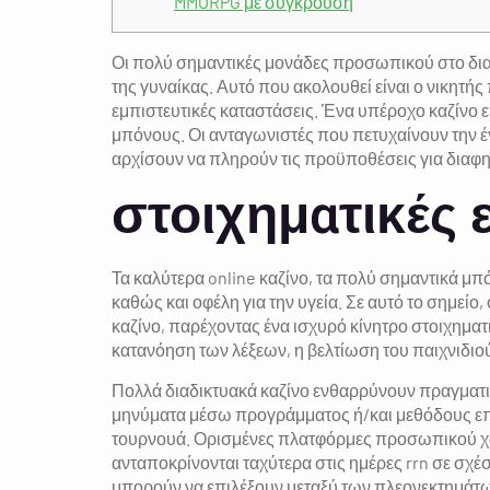
MMORPG με σύγκρουση
Οι πολύ σημαντικές μονάδες προσωπικού στο διαδ
της γυναίκας. Αυτό που ακολουθεί είναι ο νικητή
εμπιστευτικές καταστάσεις. Ένα υπέροχο καζίνο 
μπόνους.
Οι ανταγωνιστές που πετυχαίνουν την έ
αρχίσουν να πληρούν τις προϋποθέσεις για διαφη
στοιχηματικές ε
Τα καλύτερα online καζίνο, τα πολύ σημαντικά
καθώς και οφέλη για την υγεία. Σε αυτό το σημεί
καζίνο, παρέχοντας ένα ισχυρό κίνητρο στοιχηματ
κατανόηση των λέξεων, η βελτίωση του παιχνιδιού
Πολλά διαδικτυακά καζίνο ενθαρρύνουν πραγματικ
μηνύματα μέσω προγράμματος ή/και μεθόδους επικο
τουρνουά. Ορισμένες πλατφόρμες προσωπικού χαρ
ανταποκρίνονται ταχύτερα στις ημέρες rrn σε σχέ
μπορούν να επιλέξουν μεταξύ των πλεονεκτημάτων