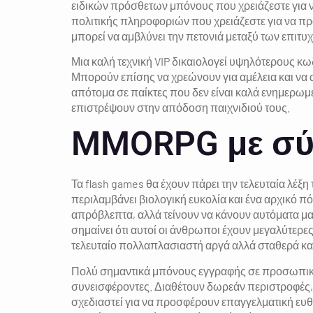
ειδικών πρόσθετων μπόνους που χρειάζεστε για ν
πολιτικής πληροφοριών που χρειάζεστε για να πρ
μπορεί να αμβλύνει την πετονιά μεταξύ των επιτ
Μια καλή τεχνική VIP δικαιολογεί υψηλότερους κω
Μπορούν επίσης να χρεώνουν για αμέλεια και να α
απότομα σε παίκτες που δεν είναι καλά ενημερωμ
επιστρέψουν στην απόδοση παιχνιδιού τους.
MMORPG με σ
Τα flash games θα έχουν πάρει την τελευταία λέξ
περιλαμβάνει βιολογική ευκολία και ένα αρχικό 
απρόβλεπτα, αλλά τείνουν να κάνουν αυτόματα μα
σημαίνει ότι αυτοί οι άνθρωποι έχουν μεγαλύτερε
τελευταίο πολλαπλασιαστή αργά αλλά σταθερά και
Πολύ σημαντικά μπόνους εγγραφής σε προσωπικά 
συνεισφέροντες. Διαθέτουν δωρεάν περιστροφές,
σχεδιαστεί για να προσφέρουν επαγγελματική ευθύ