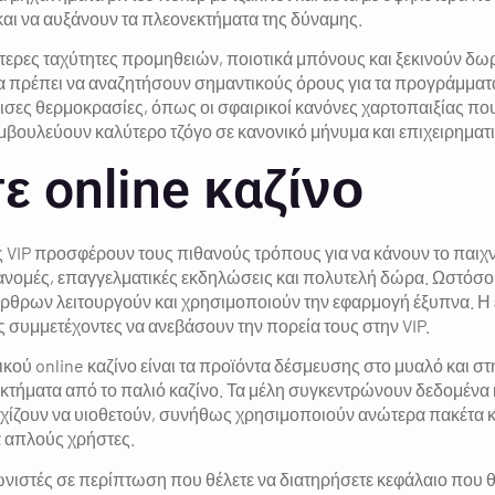
αι να αυξάνουν τα πλεονεκτήματα της δύναμης.
ύτερες ταχύτητες προμηθειών, ποιοτικά μπόνους και ξεκινούν δω
 θα πρέπει να αναζητήσουν σημαντικούς όρους για τα προγράμμα
νισες θερμοκρασίες, όπως οι σφαιρικοί κανόνες χαρτοπαιξίας π
βουλεύουν καλύτερο τζόγο σε κανονικό μήνυμα και επιχειρηματι
 online καζίνο
 VIP προσφέρουν τους πιθανούς τρόπους για να κάνουν το παιχνί
ανομές, επαγγελματικές εκδηλώσεις και πολυτελή δώρα. Ωστόσο
άρθρων λειτουργούν και χρησιμοποιούν την εφαρμογή έξυπνα. Η έ
 συμμετέχοντες να ανεβάσουν την πορεία τους στην VIP.
ύ online καζίνο είναι τα προϊόντα δέσμευσης στο μυαλό και σ
τήματα από το παλιό καζίνο. Τα μέλη συγκεντρώνουν δεδομένα και
αρχίζουν να υιοθετούν, συνήθως χρησιμοποιούν ανώτερα πακέτα κ
α απλούς χρήστες.
νιστές σε περίπτωση που θέλετε να διατηρήσετε κεφάλαιο που θ