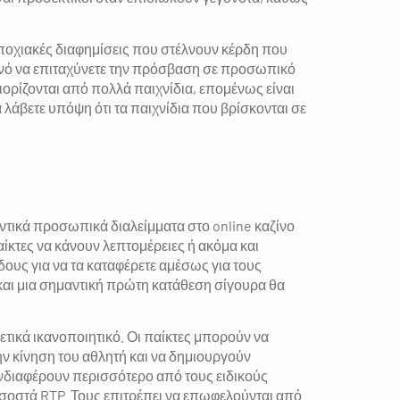
 εποχιακές διαφημίσεις που στέλνουν κέρδη που
ιθανό να επιταχύνετε την πρόσβαση σε προσωπικό
ορίζονται από πολλά παιχνίδια, επομένως είναι
 λάβετε υπόψη ότι τα παιχνίδια που βρίσκονται σε
τικά προσωπικά διαλείμματα στο online καζίνο
ίκτες να κάνουν λεπτομέρειες ή ακόμα και
δους για να τα καταφέρετε αμέσως για τους
 και μια σημαντική πρώτη κατάθεση σίγουρα θα
τικά ικανοποιητικό. Οι παίκτες μπορούν να
την κίνηση του αθλητή και να δημιουργούν
ενδιαφέρουν περισσότερο από τους ειδικούς
οσοστά RTP. Τους επιτρέπει να επωφελούνται από