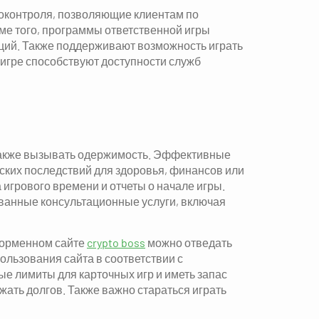
моконтроля, позволяющие клиентам по
ме того, программы ответственной игры
ий. Также поддерживают возможность играть
игре способствуют доступности служб
 также вызывать одержимость. Эффективные
ских последствий для здоровья, финансов или
 игрового времени и отчеты о начале игры.
ванные консультационные услуги, включая
 форменном сайте
crypto boss
можно отведать
ользования сайта в соответствии с
 лимиты для карточных игр и иметь запас
жать долгов. Также важно стараться играть