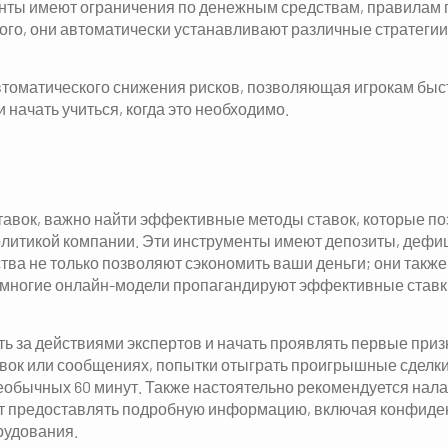
енты имеют ограничения по денежным средствам, правилам 
ого, они автоматически устанавливают различные стратеги
томатического снижения рисков, позволяющая игрокам быст
 начать учиться, когда это необходимо.
тавок, важно найти эффективные методы ставок, которые по
олитикой компании. Эти инструменты имеют депозиты, дефици
ва не только позволяют сэкономить ваши деньги; они также
 многие онлайн-модели пропагандируют эффективные ставки
ь за действиями экспертов и начать проявлять первые приз
вок или сообщениях, попытки отыграть проигрышные сделки,
 необычных 60 минут. Также настоятельно рекомендуется на
гут предоставлять подробную информацию, включая конфиде
рудования.