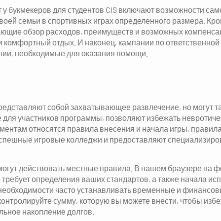
т у букмекеров для студентов CIS включают возможности са
воей семьи в спортивных играх определенного размера. Кро
ющие обзор расходов, преимуществ и возможных компенсац
 комфортный отдых. И наконец, кампании по ответственной 
нии, необходимые для оказания помощи.
представляют собой захватывающее развлечение, но могут
е для участников программы, позволяют избежать невротиче
ументам относятся правила внесения и начала игры, правила
успешные игровые колледжи и предоставляют специализиро
, могут действовать местные правила. В нашем браузере на
требует определения ваших стандартов, а также начала исп
еобходимости часто устанавливать временные и финансовые
контролируйте сумму, которую вы можете внести, чтобы избе
ельное накопление долгов.