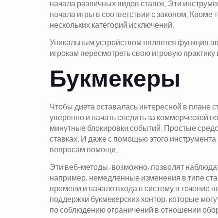
начала различных видов ставок. Эти инструм
начала игры в соответствии с законом.
Кроме т
нескольких категорий исключений.
Уникальным устройством является функция ав
игрокам пересмотреть свою игровую практику и
Букмекеры
Чтобы диета оставалась интересной в плане с
уверенно и начать следить за коммерческой п
минутные блокировки событий. Простые средст
ставках. И даже с помощью этого инструмента
вопросам помощи.
Эти веб-методы, возможно, позволят наблюдат
например, немедленные изменения в типе ста
времени и начало входа в систему в течение
поддержки букмекерских контор, которые мо
по соблюдению ограничений в отношении обо